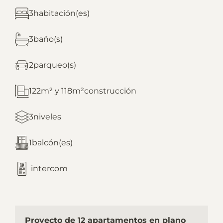
3
3
2
122m² y 118m²
3
1
Proyecto de 12 apartamentos en plano