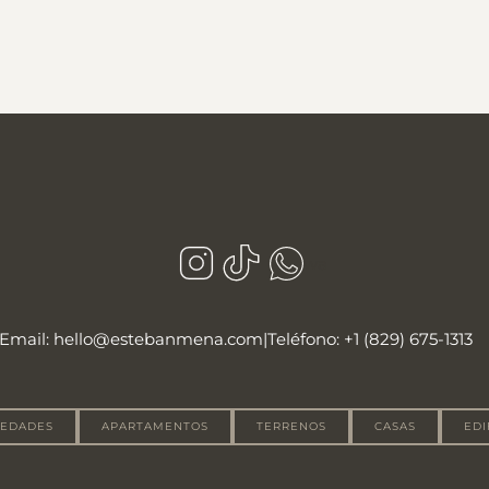
wa
Email: hello@estebanmena.com
|
Teléfono: +1 (829) 675-1313
IEDADES
APARTAMENTOS
TERRENOS
CASAS
EDI