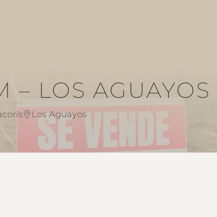
 – LOS AGUAYOS
corís
Los Aguayos